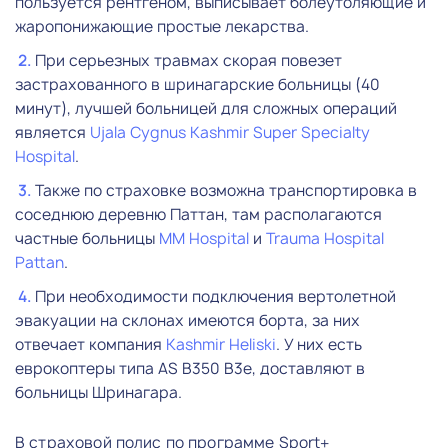
пользуется рентгеном, выписывает болеутоляющие и
жаропонижающие простые лекарства.
При серьезных травмах скорая повезет
застрахованного в шринагарские больницы (40
минут), лучшей больницей для сложных операций
является
Ujala Cygnus Kashmir Super Specialty
Hospital
.
Также по страховке возможна транспортировка в
соседнюю деревню Паттан, там располагаются
частные больницы
MM Hospital
и
Trauma Hospital
Pattan
.
При необходимости подключения вертолетной
эвакуации на склонах имеются борта, за них
отвечает компания
Kashmir Heliski
. У них есть
еврокоптеры типа AS B350 B3e, доставляют в
больницы Шринагара.
В страховой полис по программе Sport+