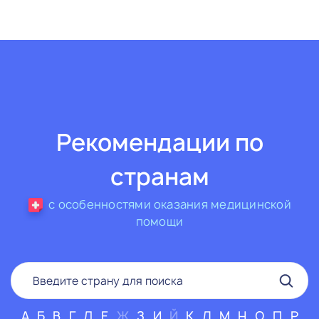
Рекомендации по
странам
с особенностями оказания медицинской
помощи
А
Б
В
Г
Д
Е
Ж
З
И
Й
К
Л
М
Н
О
П
Р