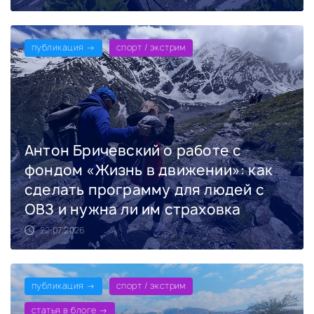
публикация →
спорт / экстрим
Антон Бричевский о работе с
фондом «Жизнь в движении»: как
сделать программу для людей с
ОВЗ и нужна ли им страховка
22.07.2026
публикация →
спорт / экстрим
статья в блоге →