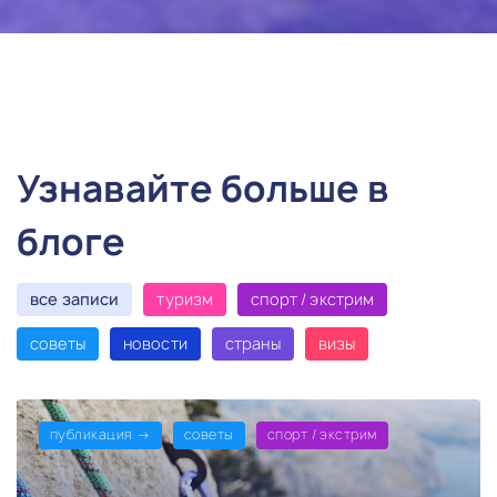
Узнавайте больше в
блоге
все записи
туризм
спорт / экстрим
советы
новости
страны
визы
публикация →
советы
спорт / экстрим