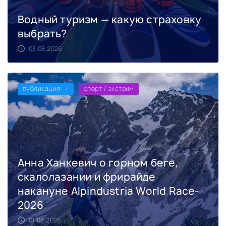
Водный туризм — какую страховку
выбрать?
03.08.2026
публикация →
спорт / экстрим
Анна Ханкевич о горном беге,
скалолазании и фрирайде
накануне Alpindustria World Race-
2026
01.08.2026