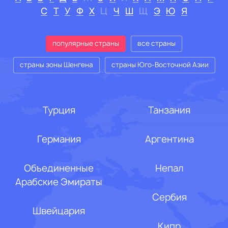
С
Т
У
Ф
Х
Ц
Ч
Ш
Щ
Э
Ю
Я
Турция
Танзания
Германия
Аргентина
Объединенные
Непал
Арабские Эмираты
Сербия
Швейцария
Кипр