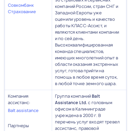
Совкомбанк
компаний России, стран СНГ и
Страхование
Западной Европы уже
оценили уровень и качество
работы КЛАСС-Ассист, и
являются клиентами компании
и по сей день.
Высококвалифицированная
команда специалистов,
имеющих многолетний опыт в
области оказания экстренных
услуг, готова прийти на
помощь в любое время суток,
в любой точке земного шара.
Компания
Группа компаний
Balt
ассистанс:
Assistance Ltd.
с головным
офисом в Калининграде
Balt assistance
учреждена в 2000 г. В
перечень услуг входят тревел
Партнеры
ассистанс, правовой