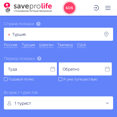
SOS
Страна поездки
×
Турция
Россия
Турция
Шенген
Таиланд
США
Период поездки
Туда
Обратно
Годовой полис
Я уже путешествую
Возраст туристов
1 турист