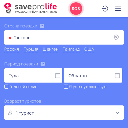
SOS
Страна поездки
×
Гонконг
Россия
Турция
Шенген
Таиланд
США
Период поездки
Туда
Обратно
Годовой полис
Я уже путешествую
Возраст туристов
1 турист