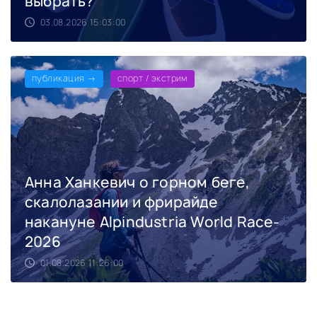
выбрать?
03.08.2026 15:03:00
публикация →
спорт / экстрим
Анна Ханкевич о горном беге,
скалолазании и фрирайде
накануне Alpindustria World Race-
2026
01.08.2026 11:26:00