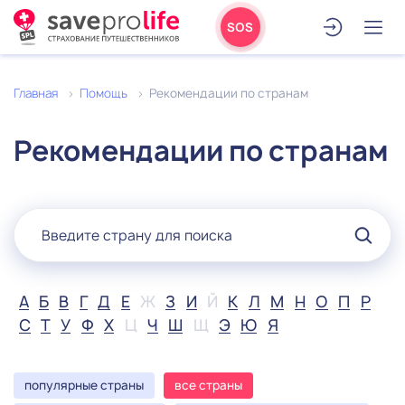
SOS
Главная
Помощь
Рекомендации по странам
Рекомендации по странам
А
Б
В
Г
Д
Е
Ж
З
И
Й
К
Л
М
Н
О
П
Р
С
Т
У
Ф
Х
Ц
Ч
Ш
Щ
Э
Ю
Я
популярные страны
все страны