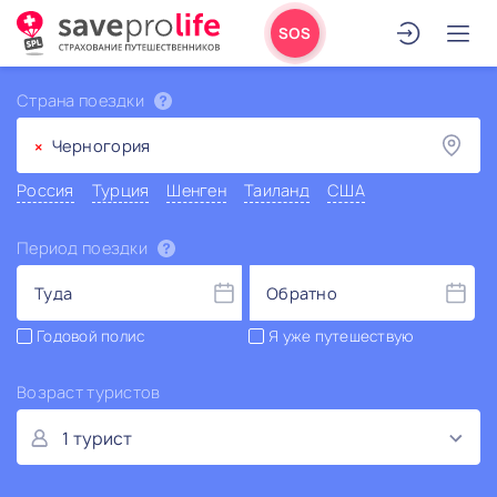
SOS
Страна поездки
×
Черногория
Россия
Турция
Шенген
Таиланд
США
Период поездки
Туда
Обратно
Годовой полис
Я уже путешествую
Возраст туристов
1 турист